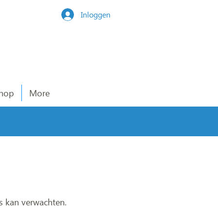
Inloggen
hop
More
js kan verwachten.