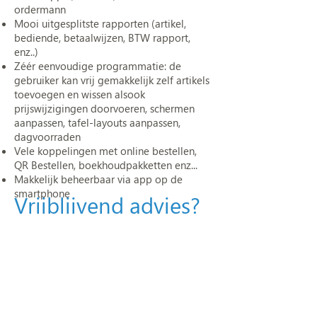
ordermann
Mooi uitgesplitste rapporten (artikel,
bediende, betaalwijzen, BTW rapport,
enz..)
Zéér eenvoudige programmatie: de
gebruiker kan vrij gemakkelijk zelf artikels
toevoegen en wissen alsook
prijswijzigingen doorvoeren, schermen
aanpassen, tafel-layouts aanpassen,
dagvoorraden
Vele koppelingen met online bestellen,
QR Bestellen, boekhoudpakketten enz...
Makkelijk beheerbaar via app op de
smartphone
Vrijblijvend advies?
Om u zelf het bedieningsgemak van onze
producten te laten ervaren geven wij een
vrijblijvend advies op locatie, maak
hiervoor telefonisch een afspraak op
info@kassa-systemen.be
Of wilt u liever dat wij u contacteren?
Laat dan uw gegevens achter via